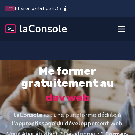
Et si on parlait pSEO ? 🤖
NEW
Me former
gratuitement au
dev web
laConsole
est une plateforme dédiée à
l'apprentissage du développement web
.
Vous êtes étudiant ? Développeur ?
Formez-