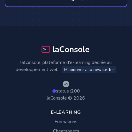
Footer
laConsole, plateforme d'e-learning dédiée au
développement web.
M'abonner à la newsletter
status :
200
laConsole © 2026
E-LEARNING
Formations
Cheatsheets