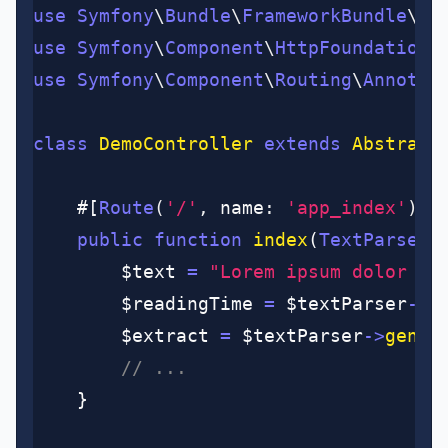
use
 Symfony
\
Bundle
\
FrameworkBundle
\
Co
use
 Symfony
\
Component
\
HttpFoundation
\
use
 Symfony
\
Component
\
Routing
\
Annotat
class
 DemoController
 extends
 Abstract
	#[
Route
(
'/'
,
 name
:
 'app_index'
)
]
	public
 function
 index
(
TextParser
 
		$text 
=
 "Lorem ipsum dolor si
		$readingTime 
=
 $textParser
->
r
		$extract 
=
 $textParser
->
gener
		// ...
	}