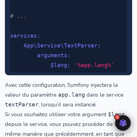
# ...
services
:
	App\Service\TextParser
:
		arguments
:
			$lang
:
 '%app.lang%'
Avec cette configuration, Symfony injectera la
valeur du paramètre
dans le service
app.lang
, lorsqu’il sera instancié.
textParser
Si vous souhaitez utiliser votre argument
$lang
depuis le service, vous pouvez procéder de la
même manière que précédemment, en tant que