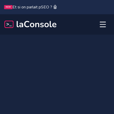
Et si on parlait pSEO ? 🤖
NEW