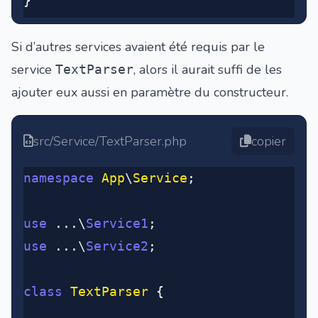
}
Si d’autres services avaient été requis par le
service
, alors il aurait suffi de les
TextParser
ajouter eux aussi en paramètre du constructeur.
src/Service/TextParser.php
copier
namespace
 App
\
Service
;
use
 ...
\
Service1
;
use
 ...
\
Service2
;
class
 TextParser
 {