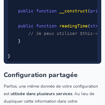
	public
 function
 __construct
(
priva
	public
 function
 readingTime
(
strin
		// Je peux utiliser $this->la
	}
}
Configuration partagée
Parfois, une même donnée de votre configuration
est
utilisée dans plusieurs services
. Au lieu de
dupliquer cette information dans votre