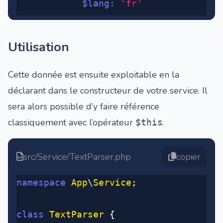
			$lang
:
 'fr'
Utilisation
Cette donnée est ensuite exploitable en la
déclarant dans le constructeur de votre service. Il
sera alors possible d’y faire référence
classiquement avec l’opérateur
.
$this
src/Service/TextParser.php
copier
namespace
 App
\
Service
;
class
 TextParser
 {