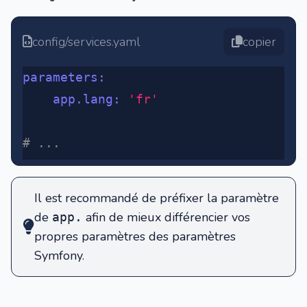
config/services.yaml
copier
parameters
:
	app.lang
:
 'fr'
# ...
Il est recommandé de préfixer la paramètre
de
afin de mieux différencier vos
app.
propres paramètres des paramètres
Symfony.