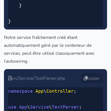
	}
}
Notre service fraîchement créé étant
automatiquement géré par le conteneur de
services, peut être utilisé classiquement avec
l’autowiring :
src/Service/TextParser.php
copier
namespace
 App
\
Controller
;
use
 App
\
Service
\
TextParser
;