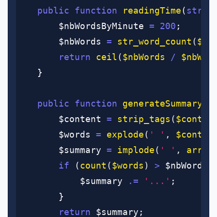
	public
 function
 readingTime
(
strin
		$nbWordsByMinute 
=
 200
;
		$nbWords 
=
 str_word_count
(
$co
		return
 ceil
(
$nbWords 
/
 $nbWor
	}
	public
 function
 generateSummary
(
s
		$content 
=
 strip_tags
(
$conten
		$words 
=
 explode
(
' '
,
 $conten
		$summary 
=
 implode
(
' '
,
 array
		if
 (
count
(
$words
)
 >
 $nbWords)
			$summary 
.=
 '...'
;
		}
		return
 $summary;