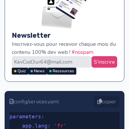
Newsletter
Inscrivez-vous pour recevoir chaque mois du
contenu 100% dev web !
#nospam
S'inscrire
Quiz
News
Ressources
config/services.yaml
copier
parameters
:
	app.lang
:
 'fr'