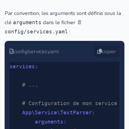
Par convention, les arguments sont définis sous la
clé
dans le fichier
arguments
📄
:
config/services.yaml
config/services.yaml
copier
services
:
	# ...
	# Configuration de mon service Te
	App\Service\TextParser
:
		arguments
: