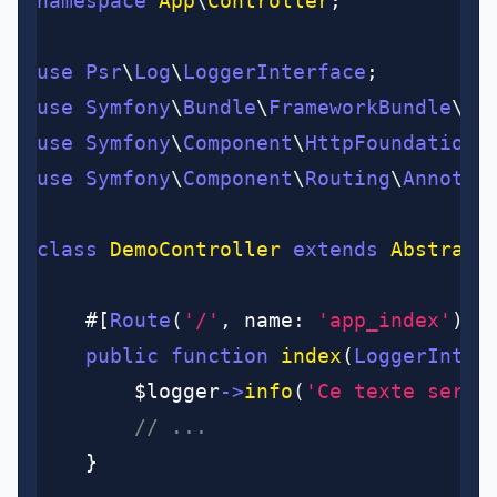
namespace
 App
\
Controller
;
use
 Psr
\
Log
\
LoggerInterface
;
use
 Symfony
\
Bundle
\
FrameworkBundle
\
Co
use
 Symfony
\
Component
\
HttpFoundation
\
use
 Symfony
\
Component
\
Routing
\
Annotat
class
 DemoController
 extends
 Abstract
	#[
Route
(
'/'
,
 name
:
 'app_index'
)
]
	public
 function
 index
(
LoggerInter
		$logger
->
info
(
'Ce texte sera 
		// ...
	}