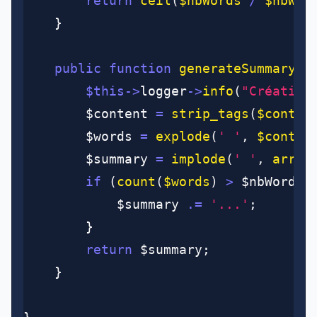
		return
 ceil
(
$nbWords 
/
 $nbWor
	}
	public
 function
 generateSummary
(
s
		$this
->
logger
->
info
(
"Création
		$content 
=
 strip_tags
(
$conten
		$words 
=
 explode
(
' '
,
 $conten
		$summary 
=
 implode
(
' '
,
 array
		if
 (
count
(
$words
)
 >
 $nbWords)
			$summary 
.=
 '...'
;
		}
		return
 $summary;
	}