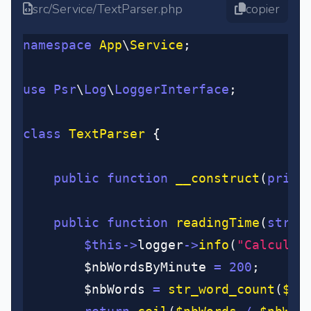
src/Service/TextParser.php
copier
namespace
 App
\
Service
;
use
 Psr
\
Log
\
LoggerInterface
;
class
 TextParser
 {
	public
 function
 __construct
(
priva
	public
 function
 readingTime
(
strin
		$this
->
logger
->
info
(
"Calcul d
		$nbWordsByMinute 
=
 200
;
		$nbWords 
=
 str_word_count
(
$co