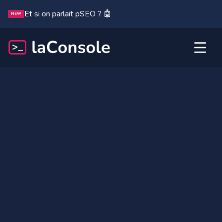
Et si on parlait pSEO ? 🤖
NEW