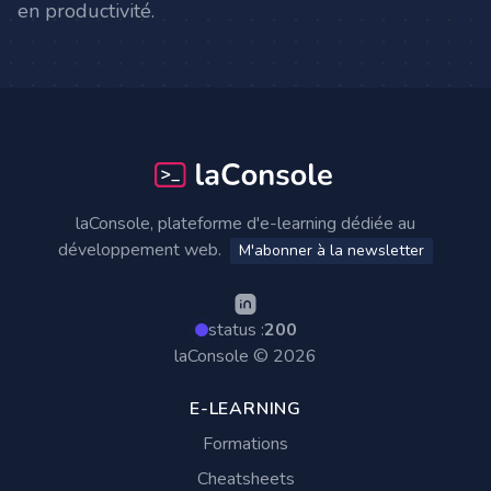
en productivité.
Footer
laConsole, plateforme d'e-learning dédiée au
développement web.
M'abonner à la newsletter
status :
200
laConsole © 2026
E-LEARNING
Formations
Cheatsheets