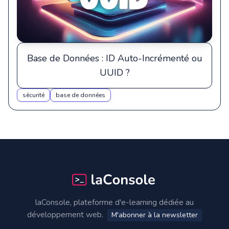
Base de Données : ID Auto-Incrémenté ou
UUID ?
sécurité
base de données
Footer
laConsole, plateforme d'e-learning dédiée au
développement web.
M'abonner à la newsletter