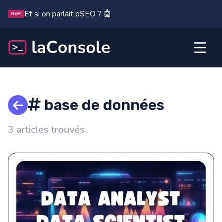
Et si on parlait pSEO ? 🤖
NEW
base de données
3 articles trouvés