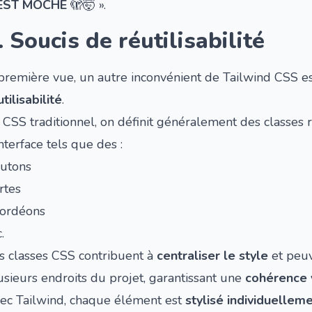
EST MOCHE
🫣🤯 ».
. Soucis de réutilisabilité
première vue, un autre inconvénient de Tailwind CSS es
utilisabilité
.
 CSS traditionnel, on définit généralement des classes 
interface tels que des :
utons
rtes
ordéons
.
s classes CSS contribuent à
centraliser le style
et peuv
usieurs endroits du projet, garantissant une
cohérence 
ec Tailwind, chaque élément est
stylisé individuellem