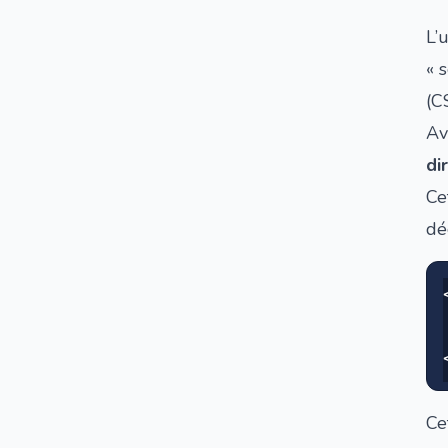
L’
«
s
(C
Av
di
Ce
dé
Ce