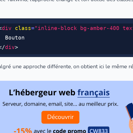
<
div
 class
=
"inline-block bg-amber-400 tex
  Bouton
</
div
>
lgré une approche différente, on obtient ici le même ré