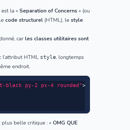
est la «
Separation of Concerns
» (ou
 le
code structurel
(HTML), le
style
ndonné, car
les classes utilitaires sont
c l’attribut HTML
, longtemps
style
ême endroit.
t-black py-2 px-4 rounded"
>
plus belle critique : «
OMG QUE