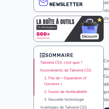
dé
NEWSLETTER
ré
da
SOMMAIRE
Cr
Tailwind CSS, c’est quoi ?
ay
Inconvénients de Tailwind CSS
Co
1. Pas de « Separation of
Concerns »
dé
2. Soucis de réutilisabilité
pr
3. Nouvelle technologie
Vo
Avantages de Tailwind CSS