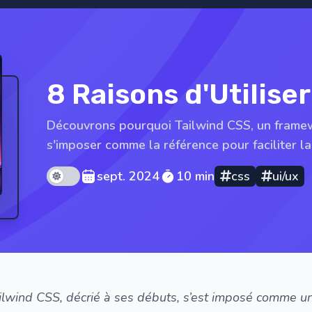
8 Raisons d'Utilise
Découvrons pourquoi Tailwind CSS, un framewo
s'imposer comme la référence pour faciliter 
Theme mode
sept. 2024
10 min
css
ui/ux
ilwind CSS, décrié à ses débuts, s’est imposé comme un 