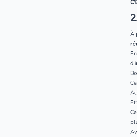
C’
2
À 
ré
En
d’
Bo
Ca
Ac
Etc
Ce
pl
Av