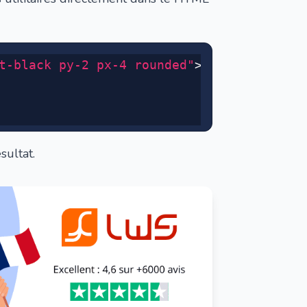
t-black py-2 px-4 rounded"
>
sultat.