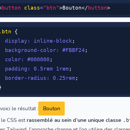
<
button
 class
=
"btn"
>Bouton</
button
>
.btn
 {
  display
:
 inline-block
;
  background-color
:
 #FBBF24
;
  color
:
 #000000
;
  padding
:
 0.5
rem
 1
rem
;
  border-radius
:
 0.25
rem
;
}
voici le résultat :
Bouton
i, le CSS est
rassemblé au sein d’une unique classe
.b
ec Tailwind, l’approche change et l’on utilise des class