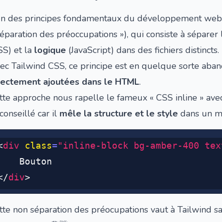
un des principes fondamentaux du développement web 
éparation des préoccupations
»), qui consiste à séparer
SS) et la
logique
(JavaScript) dans des fichiers distincts.
ec Tailwind CSS, ce principe est en quelque sorte aba
rectement ajoutées dans le HTML
.
tte approche nous rapelle le fameux « CSS inline » ave
conseillé car il
mêle la structure et le style
dans un m
<
div
 class
=
"inline-block bg-amber-400 tex
	Bouton
</
div
>
tte non séparation des préocupations vaut à Tailwind sa 