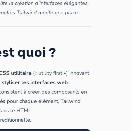
te la création d’interfaces élégantes,
quelles Tailwind mérite une place
est quoi ?
SS utilitaire
(« utility first ») innovant
r
styliser les interfaces web
.
consistent à créer des composants en
rés pour chaque élément, Tailwind
dans le HTML.
aditionnelle.