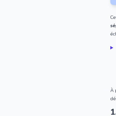
Ce
sé
éc
À 
dé
1