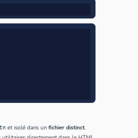
et isolé dans un
fichier distinct
.
tn
es utilitaires directement dans le HTML