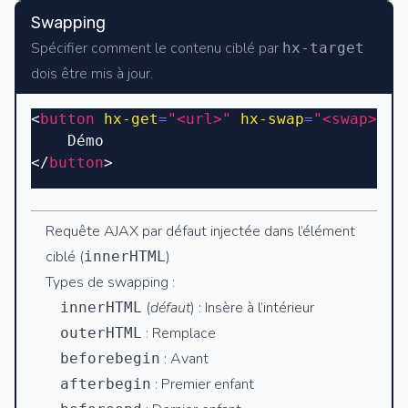
Swapping
Spécifier comment le contenu ciblé par
hx-target
dois être mis à jour.
<
button
 hx-get
=
"<url>"
 hx-swap
=
"<swap>"
>
	Démo
</
button
>
Requête AJAX par défaut injectée dans l’élément
ciblé (
)
innerHTML
Types de swapping :
(
défaut
) : Insère à l’intérieur
innerHTML
: Remplace
outerHTML
: Avant
beforebegin
: Premier enfant
afterbegin