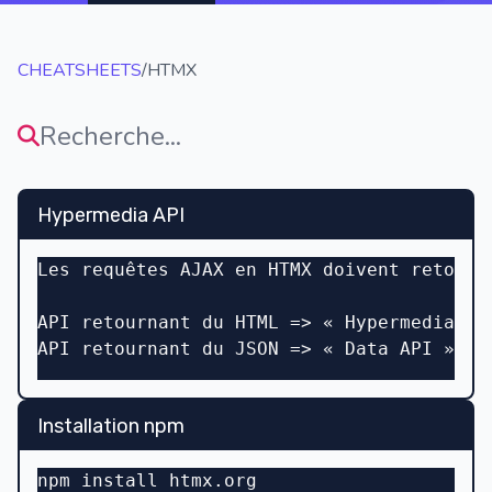
CHEATSHEETS
/
HTMX
Hypermedia API
Les requêtes AJAX en HTMX doivent retourn
API retournant du HTML => « Hypermedia AP
API retournant du JSON => « Data API »
Installation npm
npm install htmx.org