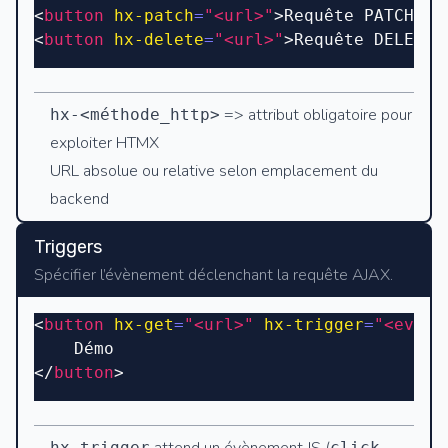
<
button
 hx-patch
=
"<url>"
>Requête PATCH ve
<
button
 hx-delete
=
"<url>"
>Requête DELETE 
=> attribut obligatoire pour
hx-<méthode_http>
exploiter HTMX
URL absolue ou relative selon emplacement du
backend
Triggers
Spécifier l’évènement déclenchant la requête AJAX.
<
button
 hx-get
=
"<url>"
 hx-trigger
=
"<event
	Démo
</
button
>
hx-trigger
click