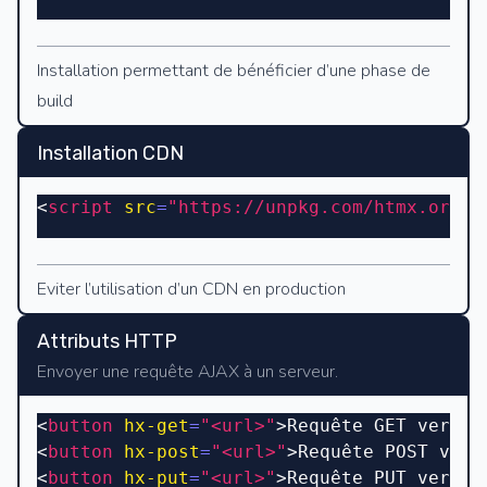
Installation permettant de bénéficier d’une phase de
build
Installation CDN
<
script
 src
=
"https://unpkg.com/htmx.org@1
Eviter l’utilisation d’un CDN en production
Attributs HTTP
Envoyer une requête AJAX à un serveur.
<
button
 hx-get
=
"<url>"
>Requête GET vers U
<
button
 hx-post
=
"<url>"
>Requête POST vers
<
button
 hx-put
=
"<url>"
>Requête PUT vers U