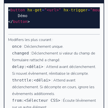
<
button
 hx-get
=
"<url>"
 hx-trigger
=
"mouseo
	Démo
</
button
>
Modifiers les plus courant :
: Déclenchement unique.
once
: Déclenchement si valeur du champ de
changed
formulaire rattaché a changé.
: Attend avant déclenchement.
delay:<délai>
Si nouvel évènement, réinitialise le décompte.
: Attend avant
throttle:<délai>
déclenchement. Si décompte en cours, ignore les
évènements additionnels.
: Écoute l’évènement
from:<Sélecteur CSS>
sur un autre élément.