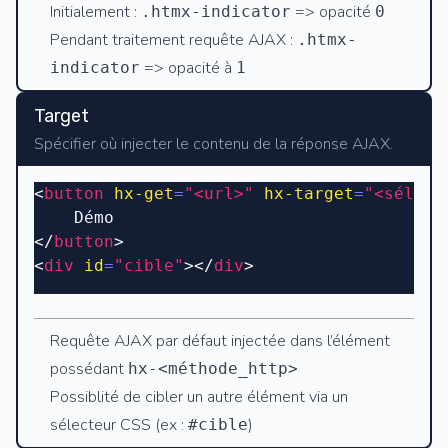
Initialement :
=> opacité
.htmx-indicator
0
Pendant traitement requête AJAX :
.htmx-
=> opacité à
indicator
1
Target
Spécifier où injecter le contenu de la réponse AJAX.
<
button
 hx-get
=
"<url>"
 hx-target
=
"<sélect
	Démo
</
button
>
<
div
 id
=
"cible"
></
div
>
Requête AJAX par défaut injectée dans l’élément
possédant
hx-<méthode_http>
Possiblité de cibler un autre élément via un
sélecteur CSS (ex :
)
#cible