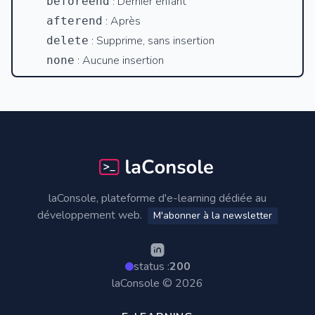
: Dernier enfant
beforeend
: Après
afterend
: Supprime, sans insertion
delete
: Aucune insertion
none
Footer
laConsole, plateforme d'e-learning dédiée au
développement web.
M'abonner à la newsletter
status :
200
laConsole © 2026