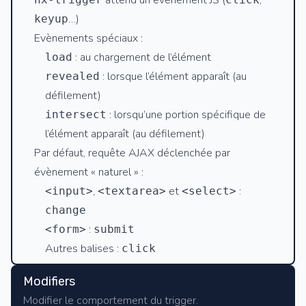
attend un évènement JS (
,
…)
keyup
Evènements spéciaux :
: au chargement de l’élément
load
: lorsque l’élément apparaît (au
revealed
défilement)
: lorsqu’une portion spécifique de
intersect
l’élément apparaît (au défilement)
Par défaut, requête AJAX déclenchée par
évènement « naturel » :
,
et
:
<input>
<textarea>
<select>
change
:
<form>
submit
Autres balises :
click
Modifiers
Modifier le comportement du trigger.