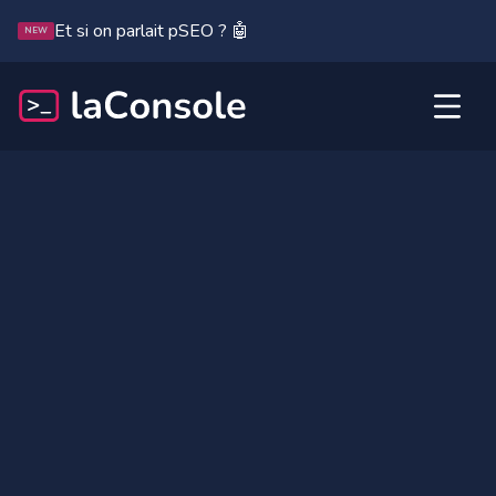
Et si on parlait pSEO ? 🤖
NEW