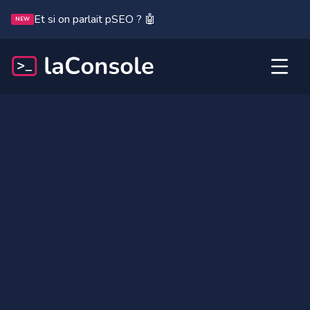
Et si on parlait pSEO ? 🤖
NEW