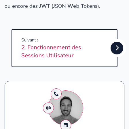
ou encore des
JWT
(
J
SON
W
eb
T
okens).
Suivant :
2. Fonctionnement des
Sessions Utilisateur