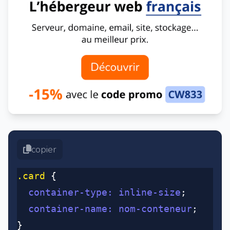
copier
.card
 {
  container-type
:
 inline-size
;
  container-name
:
 nom-conteneur
;
}