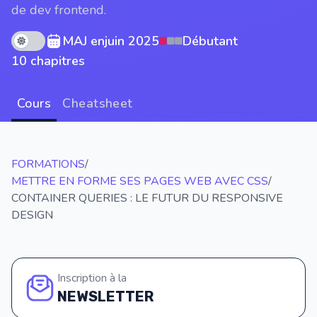
de dev frontend.
Theme mode
MAJ en
juin 2025
Débutant
10 chapitres
Cours
Cheatsheet
FORMATIONS
/
METTRE EN FORME SES PAGES WEB AVEC CSS
/
CONTAINER QUERIES : LE FUTUR DU RESPONSIVE
DESIGN
Inscription à la
NEWSLETTER