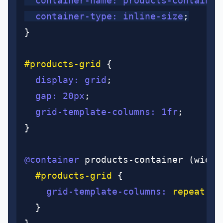
  container-name
:
 products-container
  container-type
:
 inline-size
;
}
#products-grid
 {
  display
:
 grid
;
  gap
:
 20
px
;
  grid-template-columns
:
 1
fr
;
}
@container
 products-container (width
  #products-grid
 {
    grid-template-columns
:
 repeat
(2
,
  }