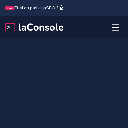
Et si on parlait pSEO ? 🤖
NEW