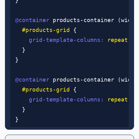
}
@container
 products-container (width
  #products-grid
 {
    grid-template-columns
:
 repeat
(3
,
  }
}
@container
 products-container (width
  #products-grid
 {
    grid-template-columns
:
 repeat
(4
,
  }
}