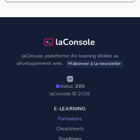
Footer
laConsole, plateforme d'e-learning dédiée au
développement web.
M'abonner à la newsletter
status :
200
laConsole © 2026
E-LEARNING
Formations
Cheatsheets
Roadmaps