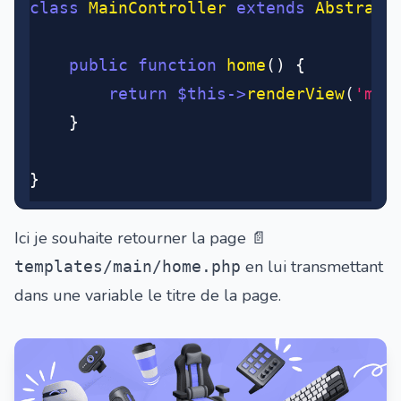
class
 MainController
 extends
 Abstract
	public
 function
 home
() {
		return
 $this
->
renderView
(
'mai
	}
}
Ici je souhaite retourner la page
📄
en lui transmettant
templates/main/home.php
dans une variable le titre de la page.