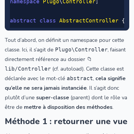
namespace
 Plugo
\
Controller
;
abstract
 class
 AbstractController
 {}
Tout d’abord, on définit un namespace pour cette
classe. Ici, il s’agit de
, faisant
Plugo\Controller
directement référence au dossier
📁
(cf. autoload). Cette classe est
lib/Controller
déclarée avec le mot-clé
,
cela signifie
abstract
qu’elle ne sera jamais instanciée
. Il s’agit donc
plutôt d’une
super-classe
(parent) dont le rôle va
être de
mettre à disposition des méthodes
.
Méthode 1 : retourner une vue