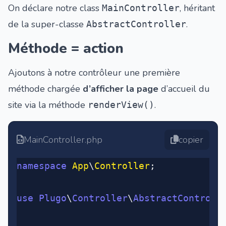
On déclare notre class
, héritant
MainController
de la super-classe
.
AbstractController
Méthode = action
Ajoutons à notre contrôleur une première
méthode chargée
d’afficher la page
d’accueil du
site via la méthode
.
renderView()
MainController.php
copier
namespace
 App
\
Controller
;
use
 Plugo
\
Controller
\
AbstractControll