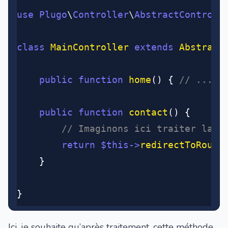
use
 Plugo
\
Controller
\
AbstractControll
class
 MainController
 extends
 Abstract
	public
 function
 home
() { 
// ... }
	public
 function
 contact
() {
		// Imaginons ici traiter la 
		return
 $this
->
redirectToRoute
	}
}
Ici, je souhaite qu’après traitement, cette méthode