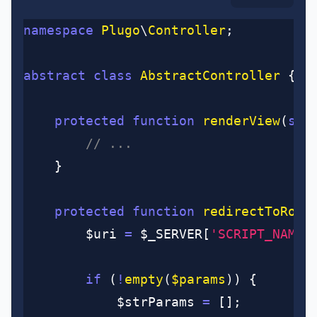
namespace
 Plugo
\
Controller
;
abstract
 class
 AbstractController
 {
	protected
 function
 renderView
(
str
		// ...
	}
	protected
 function
 redirectToRout
		$uri 
=
 $_SERVER[
'SCRIPT_NAME'
		if
 (
!
empty
(
$params
)
) {
			$strParams 
=
 [];