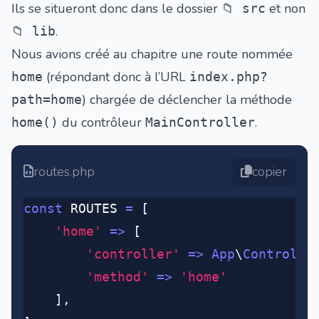
Ils se situeront donc dans le dossier
et non
📁 src
.
📁 lib
Nous avions créé au chapitre une route nommée
(répondant donc à l’URL
home
index.php?
) chargée de déclencher la méthode
path=home
du contrôleur
.
home()
MainController
routes.php
copier
const
 ROUTES 
=
 [
	'home'
 =>
 [
		'controller'
 =>
 App
\
Controlle
		'method'
 =>
 'home'
	]
,