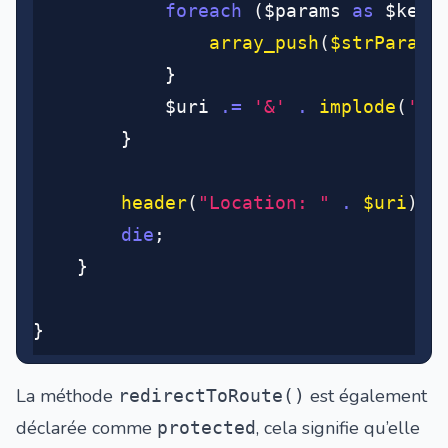
			foreach
 ($params 
as
 $key 
				array_push
(
$strParams
			}
			$uri 
.=
 '&'
 .
 implode
(
'&'
		}
		header
(
"Location: "
 .
 $uri
)
;
		die
;
	}
}
La méthode
est également
redirectToRoute()
déclarée comme
, cela signifie qu’elle
protected