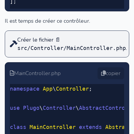
];
Il est temps de créer ce contrôleur.
Créer le fichier
📄
.
src/Controller/MainController.php
MainController.php
copier
namespace
 App
\
Controller
;
use
 Plugo
\
Controller
\
AbstractControll
class
 MainController
 extends
 Abstract