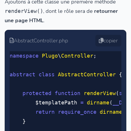
Ajoutons à cette classe une première méthode
, dont le rôle sera de
retourner
renderView()
une page HTML
.
AbstractController.php
copier
namespace
 Plugo
\
Controller
;
abstract
 class
 AbstractController
 {
	protected
 function
 renderView
(
str
		$templatePath 
=
 dirname
(
__DIR
		return
 require_once
 dirname
(
_
	}