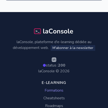
Footer
laConsole, plateforme d'e-learning dédiée au
développement web.
M'abonner à la newsletter
status :
200
laConsole © 2026
E-LEARNING
Formations
Cheatsheets
Roadmaps