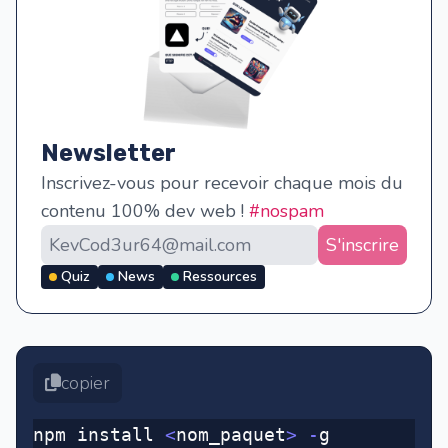
Newsletter
Inscrivez-vous pour recevoir chaque mois du
contenu 100% dev web !
#nospam
S'inscrire
Quiz
News
Ressources
copier
npm install 
<
nom_paquet
>
 -
g