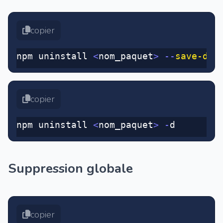
copier
npm uninstall 
<
nom_paquet
>
 --
save-dev
copier
npm uninstall 
<
nom_paquet
>
 -
d
Suppression globale
copier