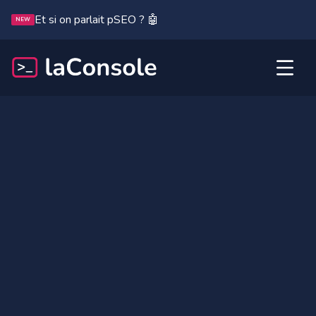
Et si on parlait pSEO ? 🤖
NEW