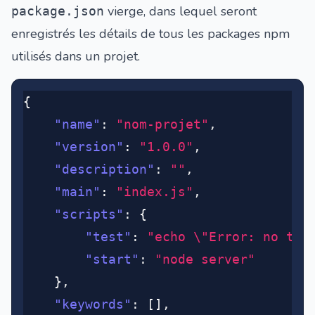
vierge, dans lequel seront
package.json
enregistrés les détails de tous les packages npm
utilisés dans un projet.
{
	"name"
:
 "nom-projet"
,
	"version"
:
 "1.0.0"
,
	"description"
:
 ""
,
	"main"
:
 "index.js"
,
	"scripts"
:
 {
		"test"
:
 "echo \"Error: no tes
		"start"
:
 "node server"
	}
,
	"keywords"
:
 []
,