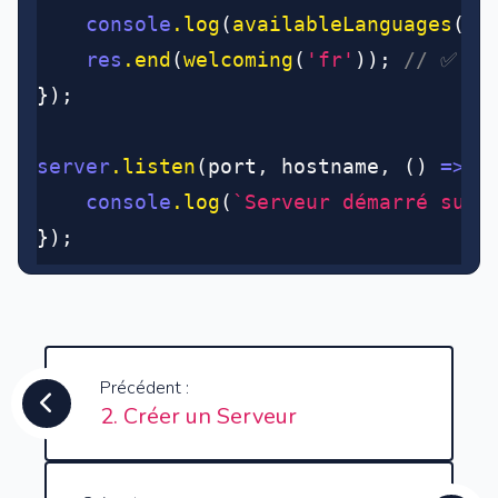
	console
.log
(
availableLanguages
())
	res
.end
(
welcoming
(
'fr'
)); 
// ✅ im
});
server
.listen
(port
,
 hostname
,
 () 
=>
 {
	console
.log
(
`Serveur démarré sur 
});
Précédent :
2. Créer un Serveur