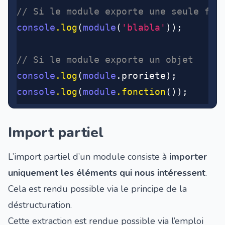
// Si le module exporte une seule fon
console
.log
(
module
(
'blabla'
));
// Si le module exporte un objet
console
.log
(
module
.proriete);
console
.log
(
module
.fonction
());
Import partiel
L’import partiel d’un module consiste à
importer
uniquement les éléments qui nous intéressent
.
Cela est rendu possible via
le principe de la
déstructuration
.
Cette extraction est rendue possible via l’emploi