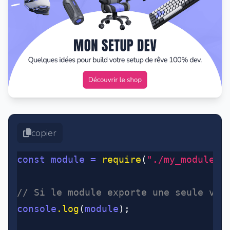
copier
const
 module
 =
 require
(
"./my_modules/
// Si le module exporte une seule val
console
.log
(
module
);