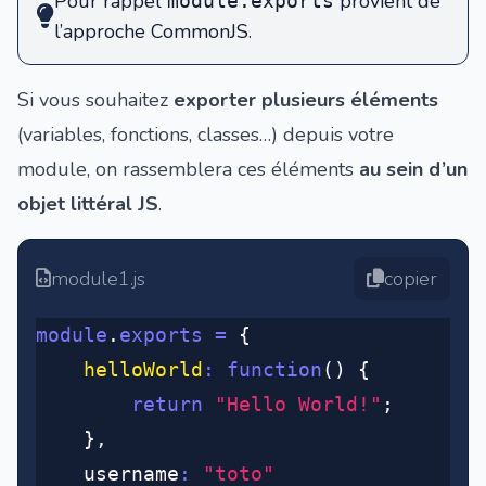
Pour rappel
provient de
module.exports
l’approche CommonJS.
Si vous souhaitez
exporter plusieurs éléments
(variables, fonctions, classes…) depuis votre
module, on rassemblera ces éléments
au sein d’un
objet littéral JS
.
module1.js
copier
module
.
exports
 =
 {
	helloWorld
:
 function
() {
		return
 "Hello World!"
;
	}
,
	username
:
 "toto"