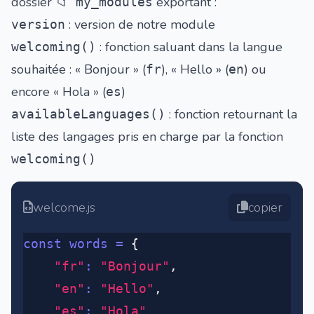
dossier
exportant :
📁 my_modules
: version de notre module
version
: fonction saluant dans la langue
welcoming()
souhaitée : « Bonjour » (
), « Hello » (
) ou
fr
en
encore « Hola » (
)
es
: fonction retournant la
availableLanguages()
liste des langages pris en charge par la fonction
welcoming()
welcome.js
copier
const
 words
 =
 {
	"fr"
:
 "Bonjour"
,
	"en"
:
 "Hello"
,
	"es"
:
 "Hola"