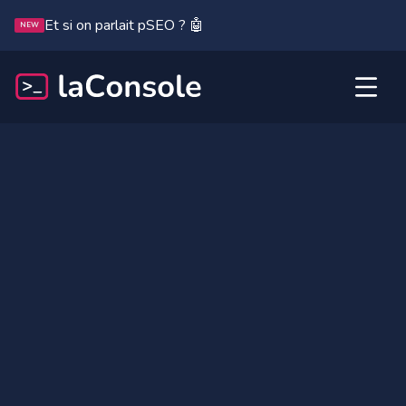
Et si on parlait pSEO ? 🤖
NEW