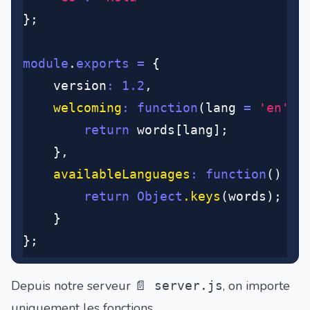
};
module
.
exports
 =
 {
	version
:
 1.2
,
	welcoming
:
 function
(lang 
=
 'en'
) 
		return
 words[lang];
	}
,
	availableLanguages
:
 function
() {
		return
 Object
.keys
(words);
	}
};
Depuis notre serveur
, on importe
📄 server.js
uniquement les fonctions