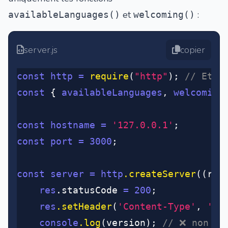
et
:
availableLanguages()
welcoming()
server.js
copier
const
 http
 =
 require
(
"http"
); 
// Et o
const
 { 
availableLanguages
,
 welcoming
const
 hostname
 =
 '127.0.0.1'
;
const
 port
 =
 3000
;
const
 server
 =
 http
.createServer
((req
	res
.statusCode 
=
 200
;
	res
.setHeader
(
'Content-Type'
,
 'te
	console
.log
(version); 
// ❌ non im