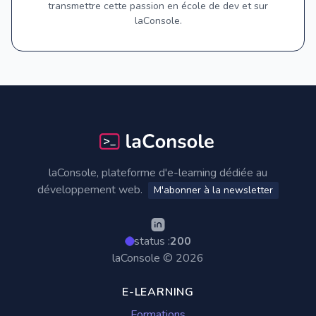
transmettre cette passion en école de dev et sur
laConsole.
Footer
laConsole, plateforme d'e-learning dédiée au
développement web.
M'abonner à la newsletter
status :
200
laConsole © 2026
E-LEARNING
Formations