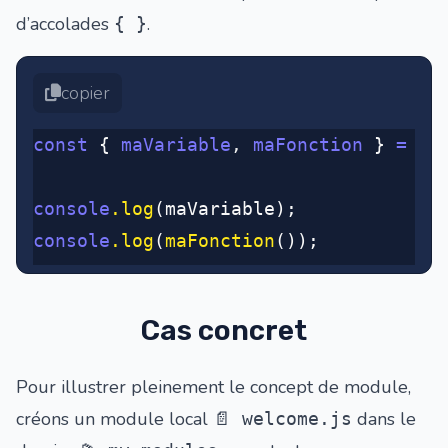
d’accolades
.
{ }
copier
const
 { 
maVariable
,
 maFonction
 } 
=
 re
console
.log
(maVariable);
console
.log
(
maFonction
());
Cas concret
Pour illustrer pleinement le concept de module,
créons un module local
dans le
📄 welcome.js