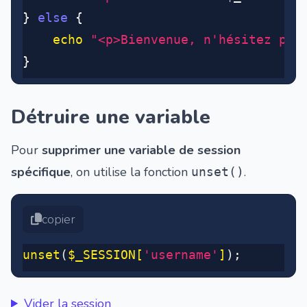
} 
else
 {
	echo
 "<p>Bienvenue, n'hésitez pas
}
Détruire une variable
Pour
supprimer une variable de session
spécifique
, on utilise la fonction
.
unset()
copier
unset
(
$_SESSION[
'username'
]
)
;
Vider la session