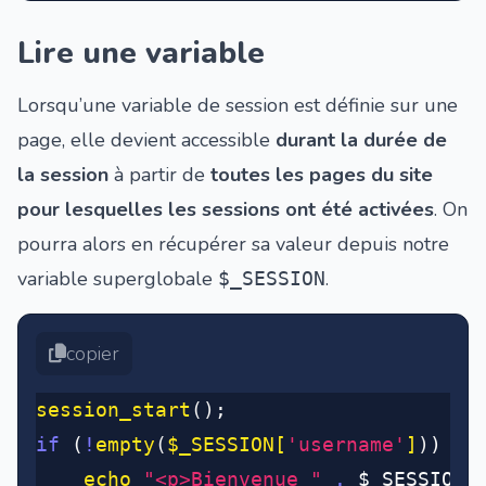
Lire une variable
Lorsqu’une variable de session est définie sur une
page, elle devient accessible
durant la durée de
la session
à partir de
toutes les pages du site
pour lesquelles les sessions ont été activées
. On
pourra alors en récupérer sa valeur depuis notre
variable superglobale
.
$_SESSION
copier
session_start
()
;
if
 (
!
empty
(
$_SESSION[
'username'
]
)
) {
	echo
 "<p>Bienvenue "
 .
 $_SESSION[