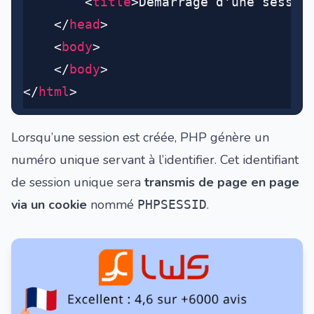
		<
title
>Démarrage d'une sessio
	</
head
>
	<
body
>
	</
body
>
</
html
>
Lorsqu’une session est créée, PHP génère un
numéro unique servant à l’identifier. Cet identifiant
de session unique sera
transmis de page en page
via un cookie
nommé
.
PHPSESSID