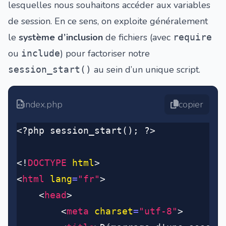
lesquelles nous souhaitons accéder aux variables
de session. En ce sens, on exploite généralement
le
système d’inclusion
de fichiers (avec
require
ou
) pour factoriser notre
include
au sein d’un unique script.
session_start()
index.php
copier
<?php session_start(); ?>
<!
DOCTYPE
 html
>
<
html
 lang
=
"fr"
>
	<
head
>
		<
meta
 charset
=
"utf-8"
>