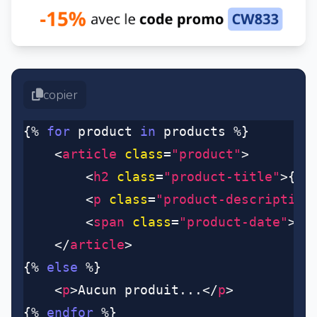
copier
{% 
for
 product 
in
 products %}
	<
article
 class
=
"product"
>
		<
h2
 class
=
"product-title"
>{{ 
		<
p
 class
=
"product-description
		<
span
 class
=
"product-date"
>Pu
	</
article
>
{% 
else
 %}
	<
p
>Aucun produit...</
p
>
{% 
endfor
 %}