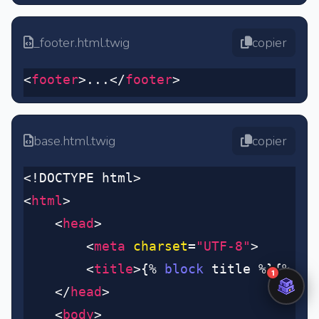
_footer.html.twig
copier
<
footer
>...</
footer
>
base.html.twig
copier
<!DOCTYPE html>
<
html
>
	<
head
>
		<
meta
 charset
=
"UTF-8"
>
		<
title
>{% 
block
 title %}{% 
en
	</
head
>
	<
body
>