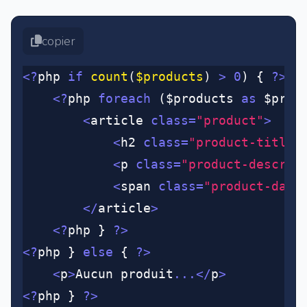
copier
<?
php 
if
 count
(
$products
)
 >
 0
) { 
?>
	<?
php 
foreach
 ($products 
as
 $prod
		<
article 
class=
"product"
>
			<
h2 
class=
"product-title"
			<
p 
class=
"product-descrip
			<
span 
class=
"product-date
		</
article
>
	<?
php } 
?>
<?
php } 
else
 { 
?>
	<
p
>
Aucun produit
...</
p
>
<?
php } 
?>