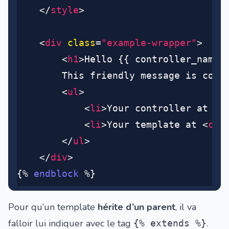
	</
style
>
	<
div
 class
=
"example-wrapper"
>
		<
h1
>Hello {{ controller_name 
		This friendly message is comi
		<
ul
>
			<
li
>Your controller at <
c
			<
li
>Your template at <
cod
		</
ul
>
	</
div
>
{% 
endblock
 %}
Pour qu’un template
hérite d’un parent
, il va
falloir lui indiquer avec le tag
.
{% extends %}