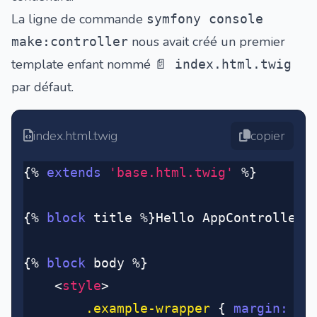
La ligne de commande
symfony console
nous avait créé un premier
make:controller
template enfant nommé
📄 index.html.twig
par défaut.
index.html.twig
copier
{% 
extends
 'base.html.twig'
 %}
{% 
block
 title %}Hello AppController!
{% 
block
 body %}
	<
style
>
		.example-wrapper
 { 
margin
:
 1
e