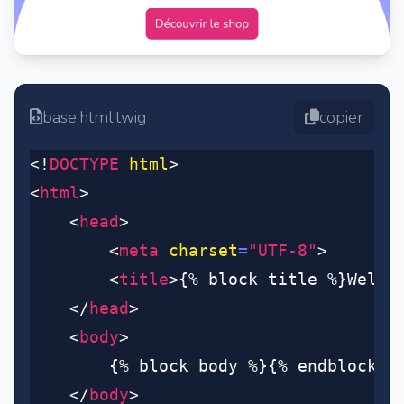
base.html.twig
copier
<!
DOCTYPE
 html
>
<
html
>
	<
head
>
		<
meta
 charset
=
"UTF-8"
>
		<
title
>{% block title %}Welco
	</
head
>
	<
body
>
		{% block body %}{% endblock %
	</
body
>