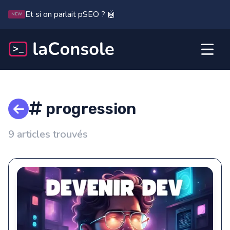
Et si on parlait pSEO ? 🤖
NEW
progression
9 articles trouvés