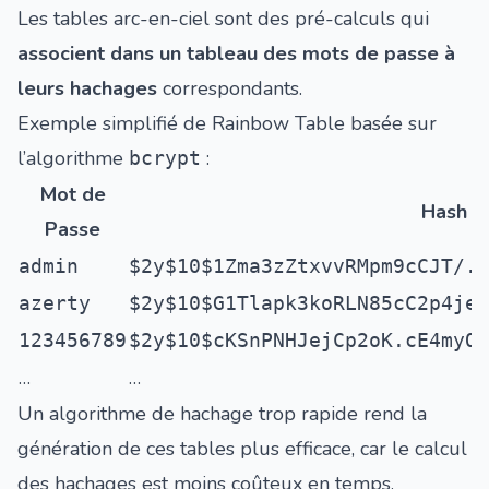
Les tables arc-en-ciel sont des pré-calculs qui
associent dans un tableau des mots de passe à
leurs hachages
correspondants.
Exemple simplifié de Rainbow Table basée sur
l’algorithme
:
bcrypt
Mot de
Hash (
Passe
admin
$2y$10$1Zma3zZtxvvRMpm9cCJT/.F
azerty
$2y$10$G1Tlapk3koRLN85cC2p4jeV
123456789
$2y$10$cKSnPNHJejCp2oK.cE4myOg
…
…
Un algorithme de hachage trop rapide rend la
génération de ces tables plus efficace, car le calcul
des hachages est moins coûteux en temps.