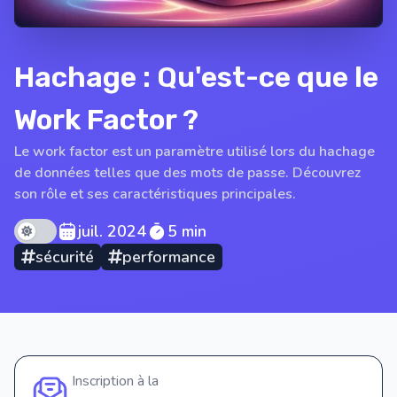
Hachage : Qu'est-ce que le
Work Factor ?
Le work factor est un paramètre utilisé lors du hachage
de données telles que des mots de passe. Découvrez
son rôle et ses caractéristiques principales.
Theme mode
juil. 2024
5 min
sécurité
performance
Inscription à la