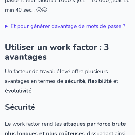
passe, il leur faudrait 1000 s (0.1 * 10 000), soit 16
min 40 sec… 🥵🥱
Et pour générer davantage de mots de passe ?
Utiliser un work factor : 3
avantages
Un facteur de travail élevé offre plusieurs
avantages en termes de
sécurité
,
flexibilité
et
évolutivité
.
Sécurité
Le work factor rend les
attaques par force brute
plus longues et plus coûteuses
, dissuadant ainsi