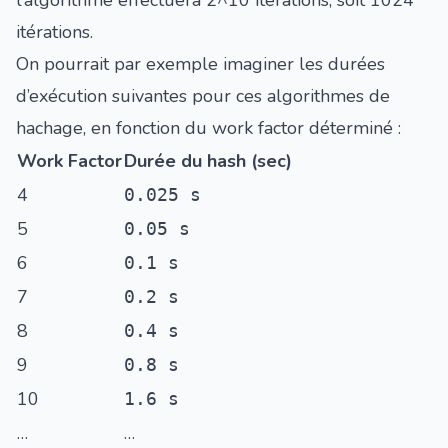
itérations.
On pourrait par exemple imaginer les durées
d’exécution suivantes pour ces algorithmes de
hachage, en fonction du work factor déterminé :
Work Factor
Durée du hash (sec)
4
0.025 s
5
0.05 s
6
0.1 s
7
0.2 s
8
0.4 s
9
0.8 s
10
1.6 s
…
…