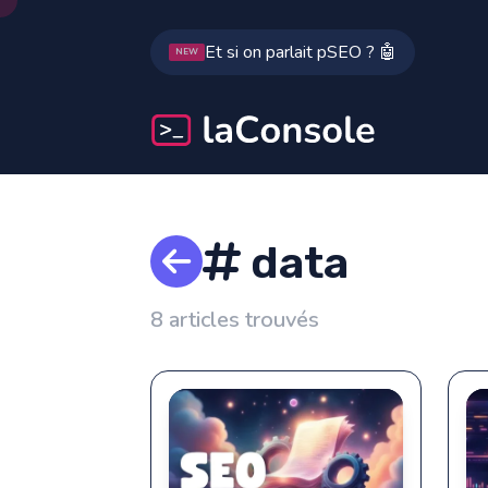
Et si on parlait pSEO ? 🤖
NEW
data
8 articles trouvés