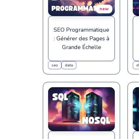
new
SEO Programmatique
: Générer des Pages à
Grande Échelle
seo
data
d