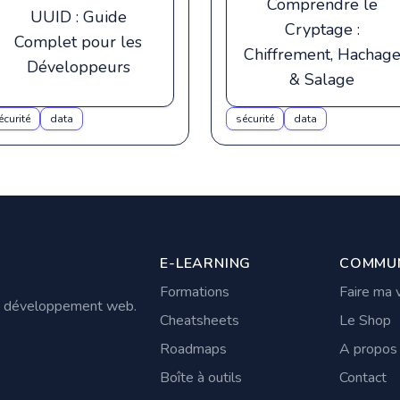
Comprendre le
UUID : Guide
Cryptage :
Complet pour les
Chiffrement, Hachag
Développeurs
& Salage
écurité
data
sécurité
data
E-LEARNING
COMMU
Formations
Faire ma v
au développement web.
Cheatsheets
Le Shop
Roadmaps
A propos
Boîte à outils
Contact