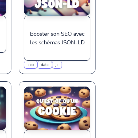
Booster son SEO avec
les schémas JSON-LD
seo
data
js