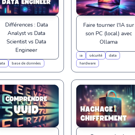
Différences : Data
Faire tourner l'IA sur
Analyst vs Data
son PC (local) avec
Scientist vs Data
Ollama
Engineer
ia
sécurité
data
ata
base de données
hardware