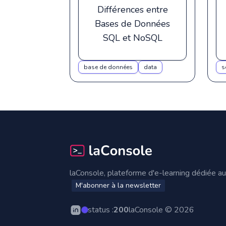
Différences entre
Bases de Données
SQL et NoSQL
base de données
data
s
Footer
laConsole, plateforme d'e-learning dédiée 
M'abonner à la newsletter
status :
200
laConsole © 2026